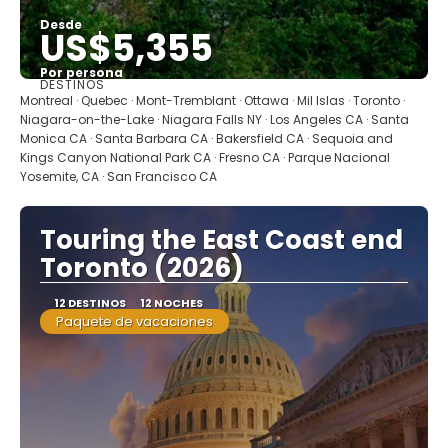
Desde
US$5,355
Por persona
DESTINOS
Ver
Montreal · Quebec · Mont-Tremblant · Ottawa · Mil Islas · Toronto ·
Niagara-on-the-Lake · Niagara Falls NY · Los Angeles CA · Santa
Monica CA · Santa Barbara CA · Bakersfield CA · Sequoia and
Kings Canyon National Park CA · Fresno CA · Parque Nacional
Yosemite, CA · San Francisco CA
Touring the East Coast end
Toronto (2026)
12 DESTINOS
12 NOCHES
Paquete de vacaciones