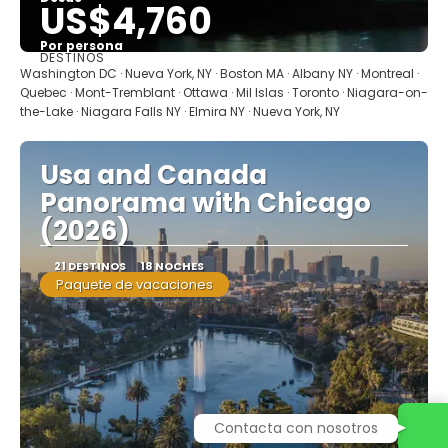
US$4,760
Por persona
DESTINOS
Ver
Washington DC · Nueva York, NY · Boston MA · Albany NY · Montreal ·
Quebec · Mont-Tremblant · Ottawa · Mil Islas · Toronto · Niagara-on-
the-Lake · Niagara Falls NY · Elmira NY · Nueva York, NY
Usa and Canada
Panorama with Chicago
(2026)
21 DESTINOS
18 NOCHES
Paquete de vacaciones
Contacta con nosotros