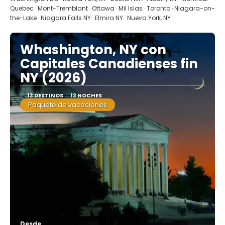
Quebec · Mont-Tremblant · Ottawa · Mil Islas · Toronto · Niagara-on-
the-Lake · Niagara Falls NY · Elmira NY · Nueva York, NY
Whashington, NY con
Capitales Canadienses fin
NY (2026)
13 DESTINOS
13 NOCHES
Paquete de vacaciones
Desde