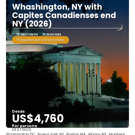
Whashington, NY with
Capites Canadienses end
NY (2026)
13 DESTINOS
13 NOCHES
Paquete de vacaciones
Desde
US$4,760
Por persona
DESTINOS
Ver
Washington DC · Nueva York, NY · Boston MA · Albany NY · Montreal ·