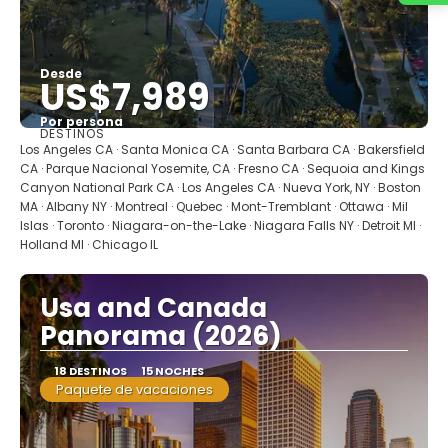
Desde
US$7,989
Por persona
DESTINOS
Ver
Los Angeles CA · Santa Monica CA · Santa Barbara CA · Bakersfield
CA · Parque Nacional Yosemite, CA · Fresno CA · Sequoia and Kings
Canyon National Park CA · Los Angeles CA · Nueva York, NY · Boston
MA · Albany NY · Montreal · Quebec · Mont-Tremblant · Ottawa · Mil
Islas · Toronto · Niagara-on-the-Lake · Niagara Falls NY · Detroit MI ·
Holland MI · Chicago IL
Usa and Canada
Panorama (2026)
18 DESTINOS
15 NOCHES
Paquete de vacaciones