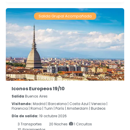
Salida Grupal Acompañada
Iconos Europeos 19/10
Salida
Buenos Aires
Visitando:
Madrid |
Barcelona |
Costa Azul |
Venecia |
Florencia |
Roma |
Turin |
París |
Amsterdam |
Burdeos
Día de salida:
19 octubre 2026
3
Transportes
20
Noches
1 Circuitos
10 Alojamientos