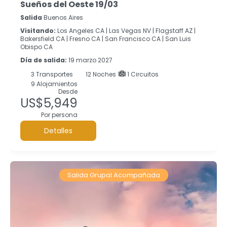
Sueños del Oeste 19/03
Salida
Buenos Aires
Visitando:
Los Angeles CA |
Las Vegas NV |
Flagstaff AZ |
Bakersfield CA |
Fresno CA |
San Francisco CA |
San Luis
Obispo CA
Día de salida:
19 marzo 2027
3
Transportes
12
Noches
1 Circuitos
9 Alojamientos
Desde
US$5,949
Por persona
Detalles
Salida Grupal Acompañada