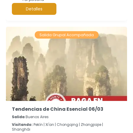
Detalles
Salida Grupal Acompañada
Tendencias de China Esencial 06/03
Salida
Buenos Aires
Visitando:
Pekín |
Xi'an |
Chongqing |
Zhangjiajie |
Shanghái