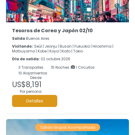
Tesoros de Corea y Japón 02/10
Salida
Buenos Aires
Visitando:
Seúl |
Jeonju |
Busan |
Fukuoka |
Hiroshima |
Matsuyama |
Kobe |
Koya |
Kioto |
Tokio
Día de salida:
02 octubre 2026
3
Transportes
15
Noches
1 Circuitos
10 Alojamientos
Desde
US$8,191
Por persona
Detalles
Salida Grupal Acompañada