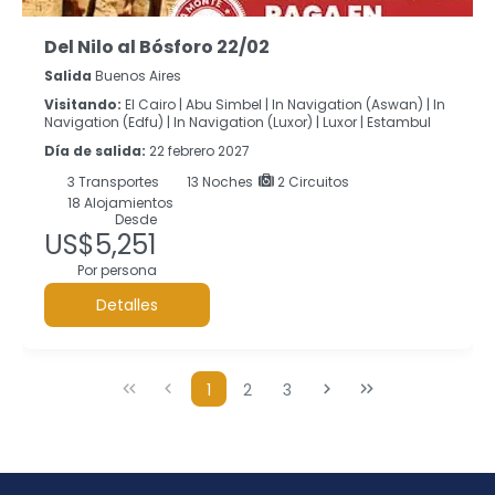
Del Nilo al Bósforo 22/02
Salida
Buenos Aires
Visitando:
El Cairo |
Abu Simbel |
In Navigation (Aswan) |
In
Navigation (Edfu) |
In Navigation (Luxor) |
Luxor |
Estambul
Día de salida:
22 febrero 2027
3
Transportes
13
Noches
2 Circuitos
18 Alojamientos
Desde
US$5,251
Por persona
Detalles
1
2
3