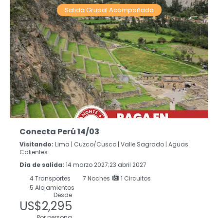
Salida Grupal Acompañada
Conecta Perú 14/03
Visitando:
Lima |
Cuzco/Cusco |
Valle Sagrado |
Aguas
Calientes
Día de salida:
14 marzo 2027;23 abril 2027
4
Transportes
7
Noches
1 Circuitos
5 Alojamientos
Desde
US$2,295
Por persona