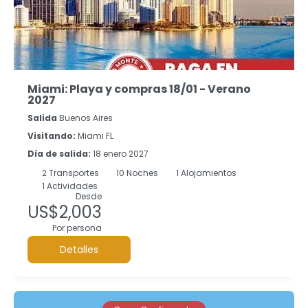
Miami: Playa y compras 18/01 - Verano
2027
Salida
Buenos Aires
Visitando:
Miami FL
Día de salida:
18 enero 2027
2
Transportes
10
Noches
1 Alojamientos
1 Actividades
Desde
US$2,003
Por persona
Detalles