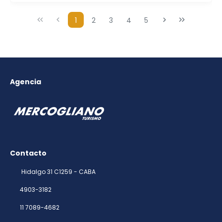
1
2
3
4
5
Agencia
Contacto
Hidalgo 31 C1259 - CABA
4903-3182
11 7089-4682