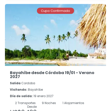
Cupo Confirmado
Bayahíbe desde Córdoba 19/01 - Verano
2027
Salida
Cordoba
Visitando:
Bayahíbe
Día de salida:
19 enero 2027
2
Transportes
9
Noches
1 Alojamientos
Desde