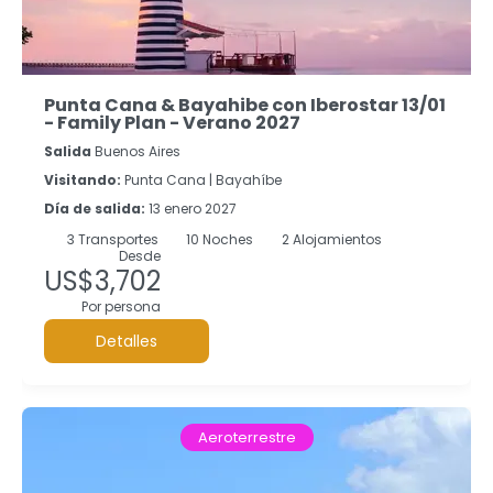
Punta Cana & Bayahibe con Iberostar 13/01
- Family Plan - Verano 2027
Salida
Buenos Aires
Visitando:
Punta Cana |
Bayahíbe
Día de salida:
13 enero 2027
3
Transportes
10
Noches
2 Alojamientos
Desde
US$3,702
Por persona
Detalles
Aeroterrestre