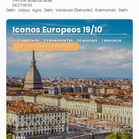
SALIDA:
Buenos Aires
Ver
DESTINOS
Delhi · Jaipur · Agra · Delhi · Varanasi (Benarés) · Katmandú · Delhi
Iconos Europeos 19/10
10 DESTINOS
3 TRANSPORTES
20 NOCHES
1 SEGUROS
Salida Grupal Acompañada
Desde