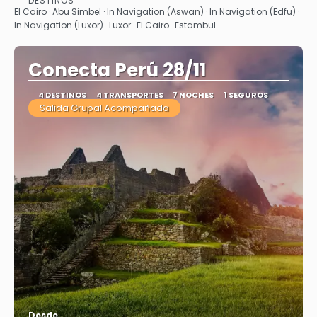
DESTINOS
Ver
El Cairo · Abu Simbel · In Navigation (Aswan) · In Navigation (Edfu) ·
In Navigation (Luxor) · Luxor · El Cairo · Estambul
Conecta Perú 28/11
4 DESTINOS
4 TRANSPORTES
7 NOCHES
1 SEGUROS
Salida Grupal Acompañada
Desde