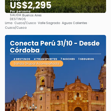
US$2,295
Por persona
SALIDA:
Buenos Aires
Ver
DESTINOS
Lima · Cuzco/Cusco · Valle Sagrado · Aguas Calientes ·
Cuzco/Cusco
Conecta Perú 31/10 - Desde
Córdoba
4 DESTINOS
4 TRANSPORTES
7 NOCHES
1 SEGUROS
Salida Grupal Acompañada