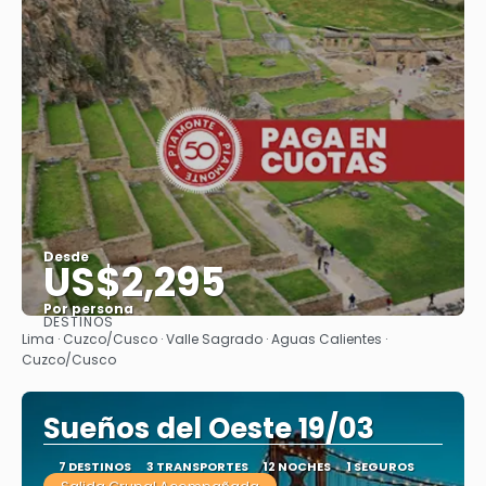
Desde
US$2,295
Por persona
DESTINOS
Ver
Lima · Cuzco/Cusco · Valle Sagrado · Aguas Calientes ·
Cuzco/Cusco
Sueños del Oeste 19/03
7 DESTINOS
3 TRANSPORTES
12 NOCHES
1 SEGUROS