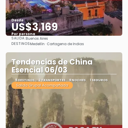
Desde
US$3,169
Por persona
SALIDA:
Buenos Aires
Ver
DESTINOS
Medellín · Cartagena de Indias
Tendencias de China
Esencial 06/03
5 DESTINOS
2 TRANSPORTES
9 NOCHES
1 SEGUROS
Salida Grupal Acompañada