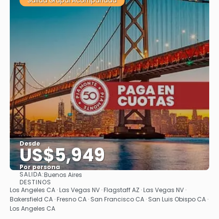
Salida Grupal Acompañada
Desde
US$5,949
Por persona
SALIDA:
Buenos Aires
Ver
DESTINOS
Los Angeles CA · Las Vegas NV · Flagstaff AZ · Las Vegas NV ·
Bakersfield CA · Fresno CA · San Francisco CA · San Luis Obispo CA ·
Los Angeles CA