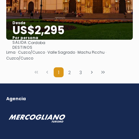
Desde
US$2,295
Por persona
SALIDA:
Cordoba
Ver
DESTINOS
Lima · Cuzco/Cusco · Valle Sagrado · Machu Picchu ·
Cuzco/Cusco
1
2
3
Agencia