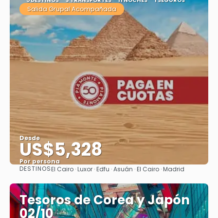
Salida Grupal Acompañada
Desde
US$5,328
Por persona
DESTINOS
El Cairo · Luxor · Edfu · Asuán · El Cairo · Madrid
Ver
Tesoros de Corea y Japón
02/10