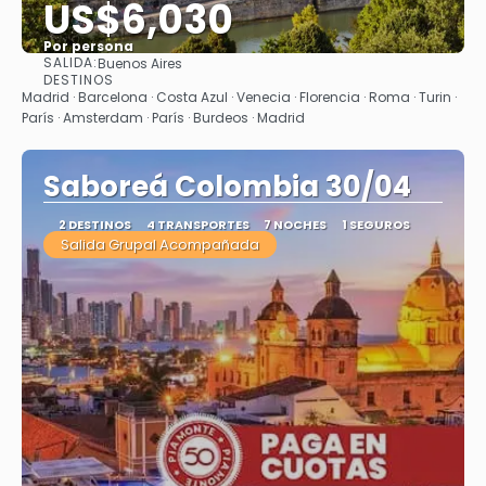
US$6,030
Por persona
SALIDA:
Buenos Aires
Ver
DESTINOS
Madrid · Barcelona · Costa Azul · Venecia · Florencia · Roma · Turin ·
París · Amsterdam · París · Burdeos · Madrid
Saboreá Colombia 30/04
2 DESTINOS
4 TRANSPORTES
7 NOCHES
1 SEGUROS
Salida Grupal Acompañada