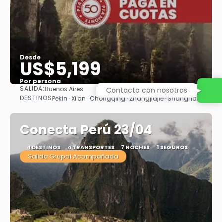
Desde
US$5,199
Por persona
SALIDA:
Buenos Aires
Contacta con nosotros
Ver
DESTINOS
Pekín · Xi'an · Chongqing · Zhangjiajie · Shanghái
Conecta Perú 23/04
4 DESTINOS
4 TRANSPORTES
7 NOCHES
1 SEGUROS
Salida Grupal Acompañada