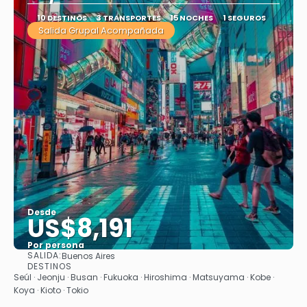
10 DESTINOS
3 TRANSPORTES
15 NOCHES
1 SEGUROS
Salida Grupal Acompañada
Desde
US$8,191
Por persona
SALIDA:
Buenos Aires
Ver
DESTINOS
Seúl · Jeonju · Busan · Fukuoka · Hiroshima · Matsuyama · Kobe ·
Koya · Kioto · Tokio