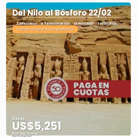
Del Nilo al Bósforo 22/02
7 DESTINOS
3 TRANSPORTES
13 NOCHES
1 SEGUROS
Salida Grupal Acompañada
Desde
US$5,251
Por persona