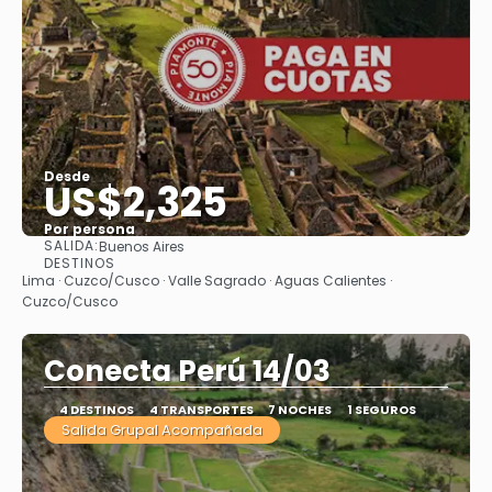
Desde
US$2,325
Por persona
SALIDA:
Buenos Aires
Ver
DESTINOS
Lima · Cuzco/Cusco · Valle Sagrado · Aguas Calientes ·
Cuzco/Cusco
Conecta Perú 14/03
4 DESTINOS
4 TRANSPORTES
7 NOCHES
1 SEGUROS
Salida Grupal Acompañada