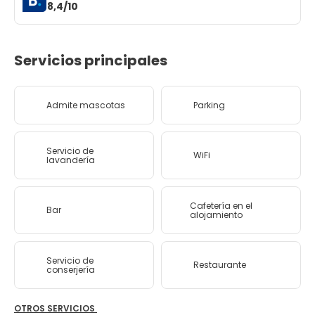
8,4/10
Servicios principales
Admite mascotas
Parking
Servicio de
WiFi
lavandería
Cafetería en el
Bar
alojamiento
Servicio de
Restaurante
conserjería
OTROS SERVICIOS