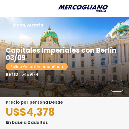
Viena, Austria
Capitales Imperiales con Berlín
03/09
Salida Grupal Acompañada
Ref ID:
15499174
precio por persona Desde
US$4,378
En base a 2 adultos