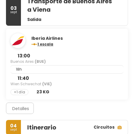
Transporte de Buenos Aires
03
a Viena
sept
Salida
Iberia Airlines
1 escala
13:00
Buenos Aires
(BUE)
18h
11:40
Wien Schwechat
(VIE)
23 KG
+1 día
Detalles
04
Itinerario
Circuitos
sept