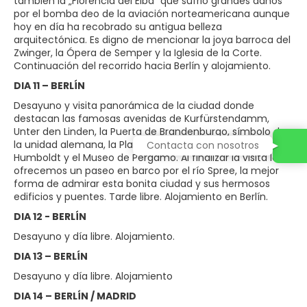
también la „Florencia del Elba“ que sufrió grandes daños
por el bomba deo de la aviación norteamericana aunque
hoy en día ha recobrado su antigua belleza
arquitectónica. Es digno de mencionar la joya barroca del
Zwinger, la Ópera de Semper y la Iglesia de la Corte.
Continuación del recorrido hacia Berlín y alojamiento.
DIA 11 – BERLÍN
Desayuno y visita panorámica de la ciudad donde
destacan las famosas avenidas de Kurfürstendamm,
Unter den Linden, la Puerta de Brandenburgo, símbolo de
la unidad alemana, la Plaza de Alejandro, la Universidad de
Contacta con nosotros
Humboldt y el Museo de Pérgamo. Al finalizar la visita les
ofrecemos un paseo en barco por el río Spree, la mejor
forma de admirar esta bonita ciudad y sus hermosos
edificios y puentes. Tarde libre. Alojamiento en Berlín.
DIA 12 - BERLÍN
Desayuno y día libre. Alojamiento.
DIA 13 – BERLÍN
Desayuno y día libre. Alojamiento
DIA 14 – BERLÍN / MADRID