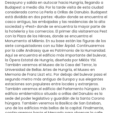
Desayuno y salida en autocar hacia Hungría, llegando a
Budapest a medio día. Por la tarde visita de esta ciudad
considerada como La Perla a Orillas de Danubio. Budapest
está dividida en dos partes: «Buda» donde se encuentra el
casco antiguo, las embajadas y las residencias de la alta
sociedad y «Pest» donde se encuentra la mayor parte de
la hotelería y los comercios. El primer día visitaremos Pest
con la Plaza de los Héroes, donde se encuentra el
Monumento al Milenio. En su base están las figuras de los
siete conquistadores con su líder Árpád. Continuaremos
por la calle Andrassy que es Patrimonio de la Humanidad.
Aquí se encuentra el edificio más importante del bulevar,
la Ópera Estatal de Hungría, diseñada por Miklós Ybl.
También veremos el Museo de la Casa del Terror, la
Universidad de Bellas Artes de Hungría, el Museo en
Memoria de Franz Liszt etc. Por debajo del bulevar pasa el
segundo metro más antiguo de Europa y sus elegantes
estaciones son populares entre locales y extranjeros.
También veremos el edificio del Parlamento húngaro. Un
edificio emblemático situado a orillas del Danubio es la
sede del poder legislativo y guardián de la Santa Corona
húngara. También veremos la Basílica de San Esteban,
uno de los edificios más bellos de la capital. Finalmente,
continuaremos hacia el Mercado para observar la calle