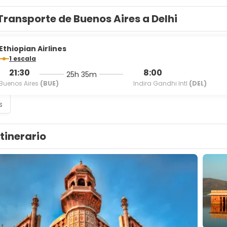
Transporte de Buenos Aires a Delhi
Ethiopian Airlines
1 escala
21:30
8:00
25h 35m
Buenos Aires
(BUE)
Indira Gandhi Intl
(DEL)
s
Itinerario