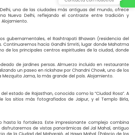
l. Delhi, una de las ciudades más antiguas del mundo, ofrece
na Nueva Delhi, reflejando el contraste entre tradición y
 Alojamiento.
ios gubernamentales, el Rashtrapati Bhawan (residencia del
país. Continuaremos hacia Gandhi Smriti, lugar donde Mahatma
o de los principales centros espirituales de la ciudad, donde
ado de jardines persas. Almuerzo incluido en restaurante
 realizando un paseo en rickshaw por Chandni Chowk, uno de los
 la Mezquita Jama, la más grande del país. Alojamiento.
al del estado de Rajasthan, conocida como la “Ciudad Rosa”. A
de los sitios más fotografiados de Jaipur, y el Templo Birla,
p hasta la fortaleza. Este impresionante complejo combina
 disfrutaremos de vistas panorámicas del Jal Mahal, antiguo
cio de la Ciudad del Maharajá, el Hawa Mahal (Palacio de los