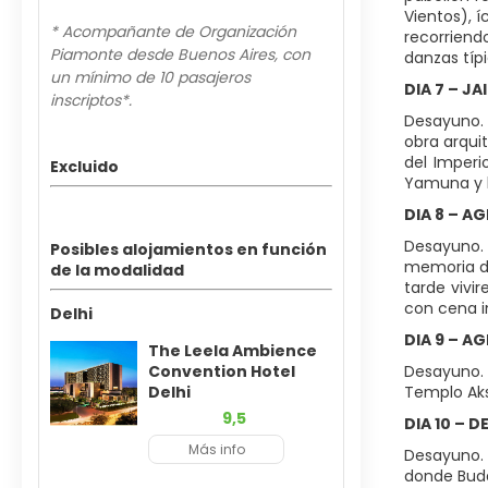
Vientos), 
* Acompañante de Organización
recorriend
Piamonte desde Buenos Aires, con
danzas típi
un mínimo de 10 pasajeros
DIA 7 – JA
inscriptos*.
Desayuno. 
obra arqui
del Imperi
Excluido
Yamuna y h
DIA 8 – A
Desayuno. 
Posibles alojamientos en función
memoria de
de la modalidad
tarde vivi
con cena i
Delhi
DIA 9 – AG
The Leela Ambience
Convention Hotel
Desayuno. S
Delhi
Templo Aks
9,5
DIA 10 – D
Más info
Desayuno. 
donde Buda