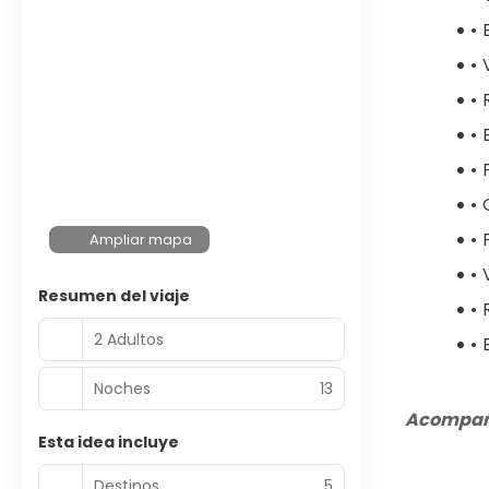
Ampliar mapa
Resumen del viaje
2 Adultos
Noches
13
Acompaña
Esta idea incluye
Destinos
5