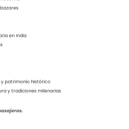
y bazares
ria en India
i
y patrimonio histórico
ura y tradiciones milenarias
asajeros.