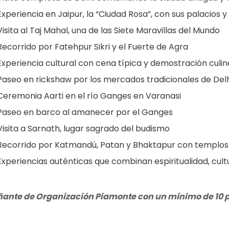
Experiencia en Jaipur, la “Ciudad Rosa”, con sus palacios 
Visita al Taj Mahal, una de las Siete Maravillas del Mundo
Recorrido por Fatehpur Sikri y el Fuerte de Agra
Experiencia cultural con cena típica y demostración culina
Paseo en rickshaw por los mercados tradicionales de Delh
Ceremonia Aarti en el río Ganges en Varanasi
Paseo en barco al amanecer por el Ganges
Visita a Sarnath, lugar sagrado del budismo
Recorrido por Katmandú, Patan y Bhaktapur con templos 
Experiencias auténticas que combinan espiritualidad, cult
nte de Organización Piamonte con un mínimo de 10 p