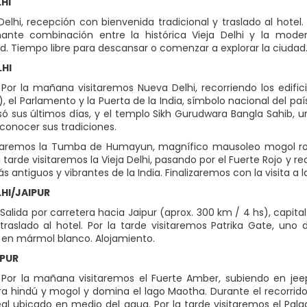
LHI
Delhi, recepción con bienvenida tradicional y traslado al hote
ante combinación entre la histórica Vieja Delhi y la moder
. Tiempo libre para descansar o comenzar a explorar la ciudad.
LHI
Por la mañana visitaremos Nueva Delhi, recorriendo los edific
), el Parlamento y la Puerta de la India, símbolo nacional del 
ó sus últimos días, y el templo Sikh Gurudwara Bangla Sahib, un
onocer sus tradiciones.
taremos la Tumba de Humayun, magnífico mausoleo mogol rode
la tarde visitaremos la Vieja Delhi, pasando por el Fuerte Rojo y
 antiguos y vibrantes de la India. Finalizaremos con la visita a
LHI/JAIPUR
Salida por carretera hacia Jaipur (aprox. 300 km / 4 hs), capit
 traslado al hotel. Por la tarde visitaremos Patrika Gate, uno 
 en mármol blanco. Alojamiento.
IPUR
Por la mañana visitaremos el Fuerte Amber, subiendo en jee
ra hindú y mogol y domina el lago Maotha. Durante el recorrido
eal ubicado en medio del agua. Por la tarde visitaremos el Pala