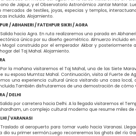
ícono de Jaipur, y el Observatorio Astronómico Jantar Mantar. Lu
o mercados de textiles, joyas, especias y templos, interactuan
cas incluida. Alojamiento.
IPUR / ABHANERI / FATEHPUR SIKRI / AGRA
Salida hacia Agra. En ruta realizaremos una parada en Abhane
tectónica única por su diseño geométrico. Almuerzo incluido en 
o Mogol construida por el emperador Akbar y posteriormente aba
ogar del Taj Mahal. Alojamiento.
GRA
Por la mañana visitaremos el Taj Mahal, una de las Siete Mara
 su esposa Mumtaz Mahal. Continuación, visita al Fuerte de Agra
remos una experiencia cultural única visitando una casa local
ncluida.También disfrutaremos de una demostración de cómo vest
RA / DELHI
alida por carretera hacia Delhi. A la llegada visitaremos el Temp
hardham, un complejo cultural moderno que resume miles de años
ELHI / VARANASI
Traslado al aeropuerto para tomar vuelo hacia Varanasi. Llegada
 dio su primer sermón.Luego recorreremos los ghats del río Gang