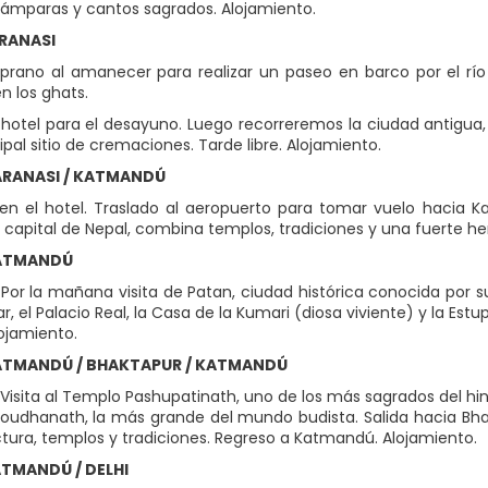
lámparas y cantos sagrados. Alojamiento.
ARANASI
prano al amanecer para realizar un paseo en barco por el río
n los ghats.
 hotel para el desayuno. Luego recorreremos la ciudad antigua, 
ipal sitio de cremaciones. Tarde libre. Alojamiento.
VARANASI / KATMANDÚ
n el hotel. Traslado al aeropuerto para tomar vuelo hacia Kat
capital de Nepal, combina templos, tradiciones y una fuerte her
KATMANDÚ
Por la mañana visita de Patan, ciudad histórica conocida por sus
r, el Palacio Real, la Casa de la Kumari (diosa viviente) y la Es
lojamiento.
KATMANDÚ / BHAKTAPUR / KATMANDÚ
Visita al Templo Pashupatinath, uno de los más sagrados del hin
Boudhanath, la más grande del mundo budista. Salida hacia Bh
ctura, templos y tradiciones. Regreso a Katmandú. Alojamiento.
KATMANDÚ / DELHI