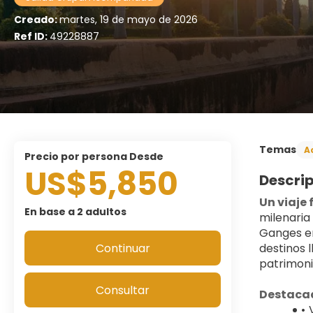
Creado:
martes, 19 de mayo de 2026
Ref ID:
49228887
Temas
A
precio por persona Desde
US$5,850
Descri
Un viaje 
En base a 2 adultos
milenaria
Ganges en
Continuar
destinos 
patrimoni
Consultar
Destaca