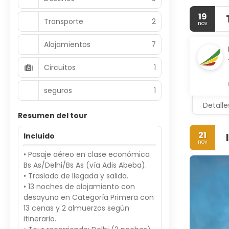
19
Transporte
2
nov
Alojamientos
7
Circuitos
1
seguros
1
Detalle
Resumen del tour
21
Incluido
nov
• Pasaje aéreo en clase económica
Bs As/Delhi/Bs As (vía Adis Abeba).
• Traslado de llegada y salida.
• 13 noches de alojamiento con
desayuno en Categoría Primera con
13 cenas y 2 almuerzos según
itinerario.