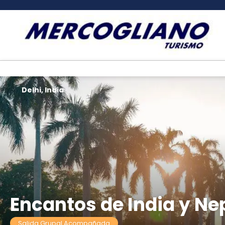
Delhi, India
Encantos de India y Nep
Salida Grupal Acompañada