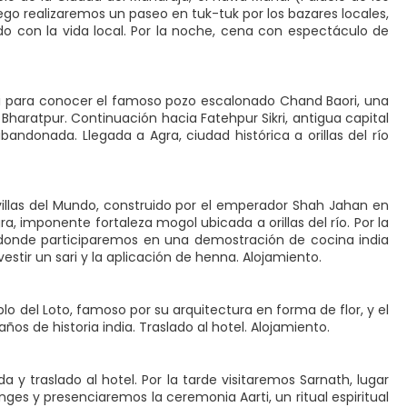
ego realizaremos un paseo en tuk-tuk por los bazares locales,
do con la vida local. Por la noche, cena con espectáculo de
ri para conocer el famoso pozo escalonado Chand Baori, una
Bharatpur. Continuación hacia Fatehpur Sikri, antigua capital
ndonada. Llegada a Agra, ciudad histórica a orillas del río
villas del Mundo, construido por el emperador Shah Jahan en
, imponente fortaleza mogol ubicada a orillas del río. Por la
, donde participaremos en una demostración de cocina india
ir un sari y la aplicación de henna. Alojamiento.
lo del Loto, famoso por su arquitectura en forma de flor, y el
 de historia india. Traslado al hotel. Alojamiento.
 y traslado al hotel. Por la tarde visitaremos Sarnath, lugar
es y presenciaremos la ceremonia Aarti, un ritual espiritual