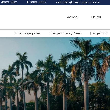
4903-3182
11 7089-4682
caballito@mercogliano.com
Ayuda
Entrar
Salidas grupales
Programas c/ Aéreo
Argentina