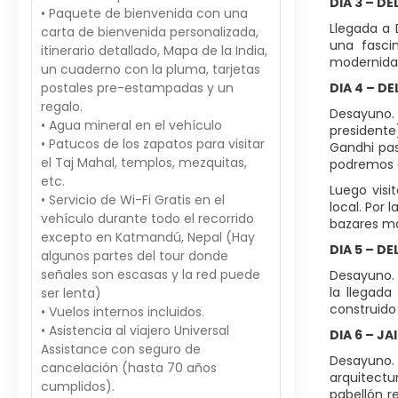
DIA 3 – DE
• Paquete de bienvenida con una
Llegada a 
carta de bienvenida personalizada,
una fascin
itinerario detallado, Mapa de la India,
modernidad
un cuaderno con la pluma, tarjetas
postales pre-estampadas y un
DIA 4 – DE
regalo.
Desayuno. 
• Agua mineral en el vehículo
presidente
• Patucos de los zapatos para visitar
Gandhi pas
el Taj Mahal, templos, mezquitas,
podremos c
etc.
Luego visi
• Servicio de Wi-Fi Gratis en el
local. Por 
vehículo durante todo el recorrido
bazares más
excepto en Katmandú, Nepal (Hay
DIA 5 – DE
algunos partes del tour donde
señales son escasas y la red puede
Desayuno. 
la llegada
ser lenta)
construido
• Vuelos internos incluidos.
• Asistencia al viajero Universal
DIA 6 – JA
Assistance con seguro de
Desayuno. 
cancelación (hasta 70 años
arquitectu
cumplidos).
pabellón r