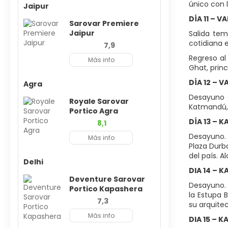
único con 
Jaipur
DÍA 11 – V
Sarovar Premiere
Jaipur
Salida tem
cotidiana e
7,9
Regreso al
Más info
Ghat, princ
DÍA 12 – 
Agra
Desayuno e
Royale Sarovar
Katmandú, 
Portico Agra
DÍA 13 – 
8,1
Desayuno. 
Más info
Plaza Durba
del país. A
Delhi
DIA 14 – 
Deventure Sarovar
Desayuno. 
Portico Kapashera
la Estupa 
7,3
su arquite
Más info
DIA 15 – 