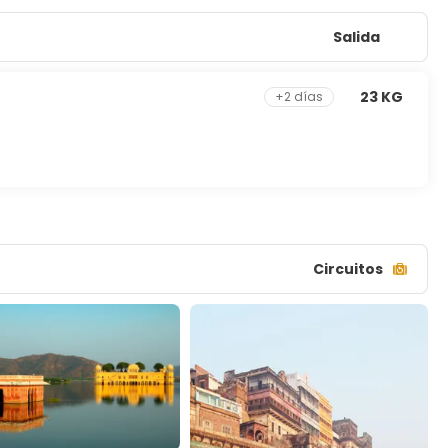
Salida
23 KG
+2 días
Circuitos