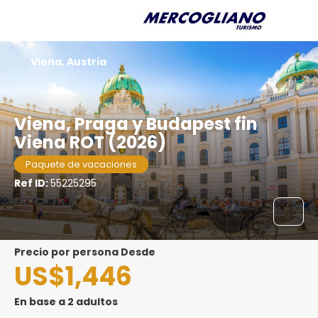
Viena, Austria
Viena, Praga y Budapest fin
Viena ROT (2026)
Paquete de vacaciones
Ref ID:
55225295
precio por persona Desde
US$1,446
En base a 2 adultos