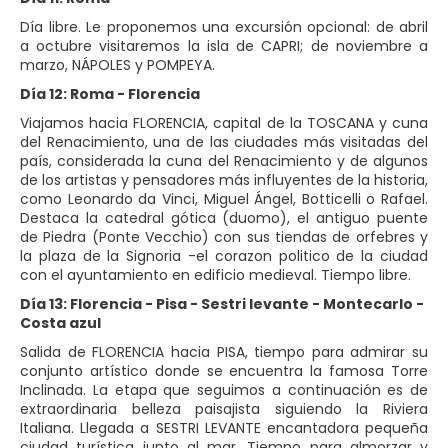
Día libre. Le proponemos una excursión opcional: de abril
a octubre visitaremos la isla de CAPRI; de noviembre a
marzo, NÁPOLES y POMPEYA.
Día 12: Roma - Florencia
Viajamos hacia FLORENCIA, capital de la TOSCANA y cuna
del Renacimiento, una de las ciudades más visitadas del
país, considerada la cuna del Renacimiento y de algunos
de los artistas y pensadores más influyentes de la historia,
como Leonardo da Vinci, Miguel Ángel, Botticelli o Rafael.
Destaca la catedral gótica (duomo), el antiguo puente
de Piedra (Ponte Vecchio) con sus tiendas de orfebres y
la plaza de la Signoria -el corazon politico de la ciudad
con el ayuntamiento en edificio medieval. Tiempo libre.
Día 13: Florencia - Pisa - Sestri levante - Montecarlo -
Costa azul
Salida de FLORENCIA hacia PISA, tiempo para admirar su
conjunto artístico donde se encuentra la famosa Torre
Inclinada. La etapa que seguimos a continuación es de
extraordinaria belleza paisajista siguiendo la Riviera
Italiana. Llegada a SESTRI LEVANTE encantadora pequeña
ciudad turística junto al mar. Tiempo para almorzar y