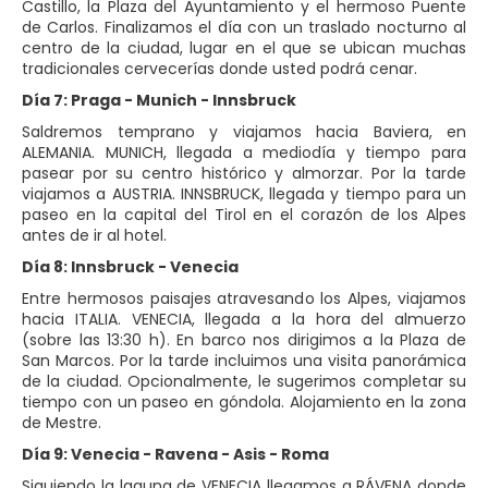
Castillo, la Plaza del Ayuntamiento y el hermoso Puente
de Carlos. Finalizamos el día con un traslado nocturno al
centro de la ciudad, lugar en el que se ubican muchas
tradicionales cervecerías donde usted podrá cenar.
Día 7: Praga - Munich - Innsbruck
Saldremos temprano y viajamos hacia Baviera, en
ALEMANIA. MUNICH, llegada a mediodía y tiempo para
pasear por su centro histórico y almorzar. Por la tarde
viajamos a AUSTRIA. INNSBRUCK, llegada y tiempo para un
paseo en la capital del Tirol en el corazón de los Alpes
antes de ir al hotel.
Día 8: Innsbruck - Venecia
Entre hermosos paisajes atravesando los Alpes, viajamos
hacia ITALIA. VENECIA, llegada a la hora del almuerzo
(sobre las 13:30 h). En barco nos dirigimos a la Plaza de
San Marcos. Por la tarde incluimos una visita panorámica
de la ciudad. Opcionalmente, le sugerimos completar su
tiempo con un paseo en góndola. Alojamiento en la zona
de Mestre.
Día 9: Venecia - Ravena - Asis - Roma
Siguiendo la laguna de VENECIA llegamos a RÁVENA donde