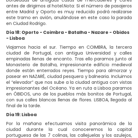
antes de dirigirnos al hotel.Nota: Si el número de pasajeros
entre Madrid y Oporto es muy reducido podrá realizarse
este tramo en avión, anulándose en este caso la parada
en Ciudad Rodrigo.
Día 18: Oporto - Coimbra - Batalha - Nazare - Obidos
- Lisboa
Viajamos hacia el sur. Tiempo en COIMBRA, la tercera
ciudad de Portugal, con antigua Universidad y calles
empinadas llenas de encanto. Tras ello paramos junto al
Monasterio de Batalha, impresionante edificio medieval
donde están enterrados reyes. Tiempo para almorzar y
pasear en NAZARÉ, ciudad pesquera y balnearia. Incluimos
el “elevador” que nos sube a la ciudad antigua con vistas
impresionantes del Océano. Ya en ruta a Lisboa paramos
en ÓBIDOS, uno de los pueblos más bonitos de Portugal,
con sus calles blancas llenas de flores. LISBOA, llegada al
final de la tarde.
Día 19: Lisboa
Por la mañana efectuamos visita panorámica de la
ciudad durante la cual conoceremos la capital
portuguesa de las 7 colinas, las callejuelas y los azulejos,