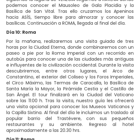
podemos conocer el Mausoleo de Gala Placidia y la
Basílica de San Vital. Tras ello cruzamos los Apeninos
hacia ASÍS, tiempo libre para almorzar y conocer las
basílicas. Continuación a ROMA, llegada al final del día.
Día 10: Roma
Por la mañana, realizaremos una visita guiada de tres
horas por la Ciudad Eterna, donde combinaremos con un
paseo a pie por la Roma Imperial con un recorrido en
autobús para conocer una de las ciudades más antiguas
e influyentes de la civilización occidental. Durante la visita
descubriremos, entre otros lugares, el Arco de
Constantino, el exterior del Coliseo y los Foros Imperiales,
el Circo Máximo, las Termas de Caracalla, la Basílica de
Santa María la Mayor, la Pirámide Cestia y el Castillo de
San Ángel. El tour finalizará en la Ciudad del Vaticano
sobre las 11:00 h. Tras la visita, nuestro guía les ofrecerá
una visita opcional para conocer los Museos Vaticanos y
la Capilla Sixtina. Al final del día le incluimos un traslado al
popular barrio del Trastévere, con sus pequeños
restaurantes y su ambiente. Regreso al hotel
aproximadamente a las 20.30 hrs.
Día 11: Roma