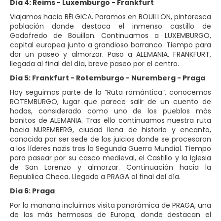
Día 4: Reims - Luxemburgo - Frankfurt
Viajamos hacia BÉLGICA. Paramos en BOUILLON, pintoresca
población donde destaca el inmenso castillo de
Godofredo de Bouillon. Continuamos a LUXEMBURGO,
capital europea junto a grandioso barranco. Tiempo para
dar un paseo y almorzar. Paso a ALEMANIA. FRANKFURT,
llegada al final del día, breve paseo por el centro.
Día 5: Frankfurt - Rotemburgo - Nuremberg - Praga
Hoy seguimos parte de la “Ruta romántica”, conocemos
ROTEMBURGO, lugar que parece salir de un cuento de
hadas, considerado como uno de los pueblos más
bonitos de ALEMANIA. Tras ello continuamos nuestra ruta
hacia NUREMBERG, ciudad llena de historia y encanto,
conocida por ser sede de los juicios donde se procesaron
a los líderes nazis tras la Segunda Guerra Mundial. Tiempo
para pasear por su casco medieval, el Castillo y la Iglesia
de San Lorenzo y almorzar. Continuación hacia la
Republica Checa. Llegada a PRAGA al final del día.
Día 6: Praga
Por la mañana incluimos visita panorámica de PRAGA, una
de las más hermosas de Europa, donde destacan el