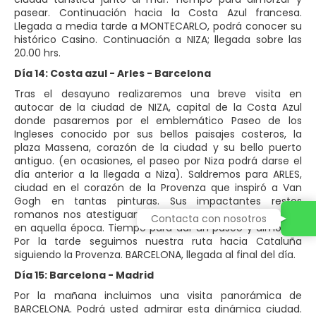
pasear. Continuación hacia la Costa Azul francesa.
Llegada a media tarde a MONTECARLO, podrá conocer su
histórico Casino. Continuación a NIZA; llegada sobre las
20.00 hrs.
Día 14: Costa azul - Arles - Barcelona
Tras el desayuno realizaremos una breve visita en
autocar de la ciudad de NIZA, capital de la Costa Azul
donde pasaremos por el emblemático Paseo de los
Ingleses conocido por sus bellos paisajes costeros, la
plaza Massena, corazón de la ciudad y su bello puerto
antiguo. (en ocasiones, el paseo por Niza podrá darse el
día anterior a la llegada a Niza). Saldremos para ARLES,
ciudad en el corazón de la Provenza que inspiró a Van
Gogh en tantas pinturas. Sus impactantes restos
romanos nos atestiguan la importancia de esta ciudad
Contacta con nosotros
en aquella época. Tiempo para dar un paseo y almorzar.
Por la tarde seguimos nuestra ruta hacia Cataluña
siguiendo la Provenza. BARCELONA, llegada al final del día.
Día 15: Barcelona - Madrid
Por la mañana incluimos una visita panorámica de
BARCELONA. Podrá usted admirar esta dinámica ciudad.