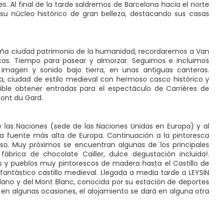
. Al final de la tarde saldremos de Barcelona hacia el norte
 su núcleo histórico de gran belleza, destacando sus casas
eña ciudad patrimonio de la humanidad, recordaremos a Van
as. Tiempo para pasear y almorzar. Seguimos e incluimos
 imagen y sonido bajo tierra, en unas antiguas canteras.
a, ciudad de estilo medieval con hermoso casco histórico y
sible obtener entradas para el espectáculo de Carrières de
Pont du Gard.
e las Naciones (sede de las Naciones Unidas en Europa) y al
, la fuente más alta de Europa. Continuación a la pintoresca
o. Muy próximos se encuentran algunas de los principales
fábrica de chocolate Cailler, dulce degustación incluida!.
 y pueblos muy pintorescos de madera hasta el Castillo de
fantástico castillo medieval. Llegada a media tarde a LEYSIN
ódano y del Mont Blanc, conocida por su estación de deportes
: en algunas ocasiones, el alojamiento se dará en alguna otra