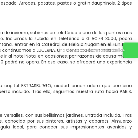
 pescado. Arroces, patatas, pastas o gratin dauphinois. 2 tipos
pa de invierno, subimos en teleférico a uno de los puntos más
o. Incluimos la subida en teleférico a GLACIER 3000, podrá
a, entrar en la Catedral de Hielo o “jugar” en el Fun Park.
Contacta con nosotros
s continuamos a LUCERNA, una de las ciudades más bellas de
 ir al hotel.Nota: en ocasiones, por razones de causa mayor
000 podrá no opera. En ese caso, se ofrecerá una experiencia
 su capital ESTRASBURGO, ciudad encantadora que combina
zo incluido. Tras ello, seguimos nuestra ruta hacia PARIS,
ersalles, con sus bellísimos jardines. Entrada incluida. Tras
, conocido por sus pintores, artistas y cabarets. Almuerzo
guía local, para conocer sus impresionantes avenidas y