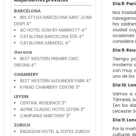
Alojamientos previstos
Día 8: Par
BARCELONA
Nos trasla
IBIS STYLES BARCELONA SANT JOAN
navegamos 
DESPI 4*
hrs saldre
ciudad cuy
AC HOTEL SOM BY MARRIOTT 4*
ocasiones 
CATALONIA BARCELONA 505 4*
considera 
CATALONIA SABADELL 4*
Día 9: Ro
Gerona
BEST WESTERN PREMIER CMC
Tiempo pa
moderno qu
GIRONA 4*
con muy at
CHAMBERY
uno de los
BEST WESTERN ALEXANDER PARK 4*
Día 10: Lo
KYRIAD CHAMBERY CENTRE 3*
Vamos a co
LEYSIN
Támesis, s
CENTRAL RESIDENCE 3*
(en los dí
ALPINE CLASSIC HOTEL LEYSIN 3*
Leicester 
CAMPANILE MARTIGNY 3*
Día 11: Lo
ZURICH
Por la mañ
RADISSON HOTEL & SUITES ZURICH
culturas d