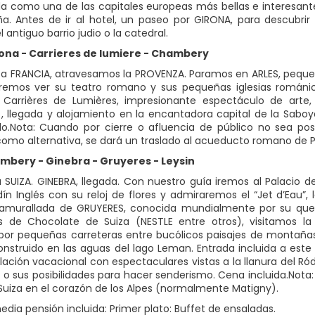
a como una de las capitales europeas más bellas e interesantes
a. Antes de ir al hotel, un paseo por GIRONA, para descubrir
el antiguo barrio judio o la catedral.
rona - Carrieres de lumiere - Chambery
a FRANCIA, atravesamos la PROVENZA. Paramos en ARLES, pequ
remos ver su teatro romano y sus pequeñas iglesias románic
 Carrières de Lumières, impresionante espectáculo de arte,
 llegada y alojamiento en la encantadora capital de la Saboy
llo.Nota: Cuando por cierre o afluencia de público no sea po
como alternativa, se dará un traslado al acueducto romano de 
ambery - Ginebra - Gruyeres - Leysin
 SUIZA. GINEBRA, llegada. Con nuestro guía iremos al Palacio d
dín Inglés con su reloj de flores y admiraremos el “Jet d’Eau”
 amurallada de GRUYERES, conocida mundialmente por su ques
s de Chocolate de Suiza (NESTLE entre otros), visitamos la 
or pequeñas carreteras entre bucólicos paisajes de montañas
onstruido en las aguas del lago Leman. Entrada incluida a este 
lación vacacional con espectaculares vistas a la llanura del R
o o sus posibilidades para hacer senderismo. Cena incluida.Nota
Suiza en el corazón de los Alpes (normalmente Matigny).
dia pensión incluida: Primer plato: Buffet de ensaladas.