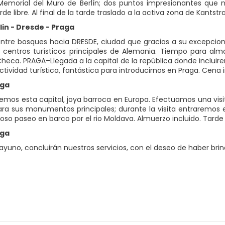
emorial del Muro de Berlín; dos puntos impresionantes que nos
de libre. Al final de la tarde traslado a la activa zona de Kantstr
rlin - Dresde - Praga
ntre bosques hacia DRESDE, ciudad que gracias a su excepciona
 centros turísticos principales de Alemania. Tiempo para al
heca. PRAGA–Llegada a la capital de la república donde incluirem
ctividad turística, fantástica para introducirnos en Praga. Cena i
aga
mos esta capital, joya barroca en Europa. Efectuamos una visi
ra sus monumentos principales; durante la visita entraremos en 
oso paseo en barco por el rio Moldava. Almuerzo incluido. Tarde l
aga
ayuno, concluirán nuestros servicios, con el deseo de haber brin