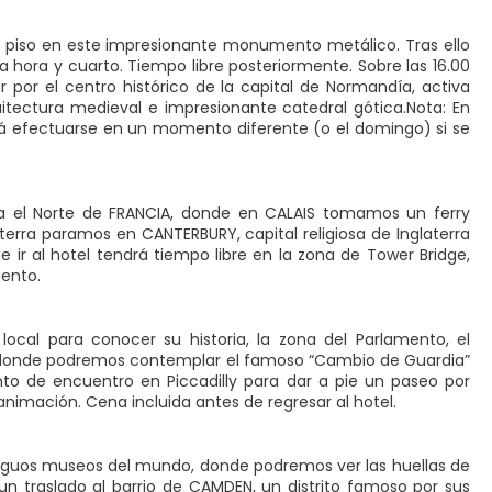
ndo piso en este impresionante monumento metálico. Tras ello
ora y cuarto. Tiempo libre posteriormente. Sobre las 16.00
por el centro histórico de la capital de Normandía, activa
ectura medieval e impresionante catedral gótica.Nota: En
podrá efectuarse en un momento diferente (o el domingo) si se
ia el Norte de FRANCIA, donde en CALAIS tomamos un ferry
erra paramos en CANTERBURY, capital religiosa de Inglaterra
 ir al hotel tendrá tiempo libre en la zona de Tower Bridge,
iento.
cal para conocer su historia, la zona del Parlamento, el
ce donde podremos contemplar el famoso “Cambio de Guardia”
nto de encuentro en Piccadilly para dar a pie un paseo por
animación. Cena incluida antes de regresar al hotel.
tiguos museos del mundo, donde podremos ver las huellas de
 un traslado al barrio de CAMDEN, un distrito famoso por sus