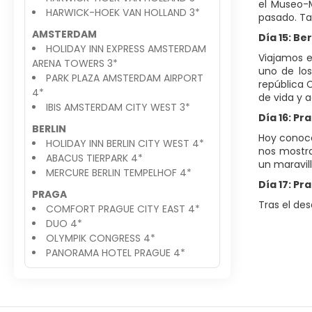
el Museo-M
HARWICK-HOEK VAN HOLLAND 3*
pasado. Tar
AMSTERDAM
Día 15: Be
HOLIDAY INN EXPRESS AMSTERDAM
Viajamos e
ARENA TOWERS 3*
uno de los
PARK PLAZA AMSTERDAM AIRPORT
república C
4*
de vida y a
IBIS AMSTERDAM CITY WEST 3*
Día 16: Pr
BERLIN
Hoy conoce
HOLIDAY INN BERLIN CITY WEST 4*
nos mostra
ABACUS TIERPARK 4*
un maravill
MERCURE BERLIN TEMPELHOF 4*
Día 17: Pr
PRAGA
Tras el des
COMFORT PRAGUE CITY EAST 4*
DUO 4*
OLYMPIK CONGRESS 4*
PANORAMA HOTEL PRAGUE 4*