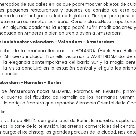
mercados de sus calles en las que podremos ver objetos de cul
ples pequeños restaurantes y puestos de comida de este pop
omo la más antigua ciudad de Inglaterra. Tiempo para pasea
octurna en camarotes con baño. Cena incluida.Nota importante: 
 en algunas ocasiones la etapa podrá sufrir modificaciones 
noctado en Amberes o bien en tren o avión a Amsterdam.
erri colchester volendam - Volendam - Amsterdam
 ocho de la mañana llegamos a HOLANDA (Hoek Van Hollan
s. Almuerzo incluido. Tras ello viajamos a AMSTERDAM donde
 la elegancia contemporánea del barrio Sur y la magia cente
, la visita concluirá en la estación central y el guía les orie
s canales.
msterdam - Hamelin - Berlin
 de Ámsterdam hacia ALEMANIA. Paramos en HAMELIN, pintor
 el cuento del flautista de Hamelin de los hermanos Grimm.
, la antigua frontera que separaba Alemania Oriental de la Occide
lin
 visita de BERLÍN con guía local de Berlín, la increíble capital
os, la torre de la televisión, las arterias comerciales del centro
burgo; el Reichstag; los grandes parques de la ciudad. Nos de