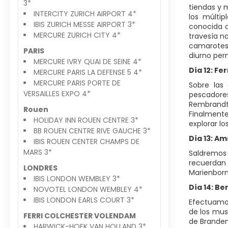
3*
tiendas y 
INTERCITY ZURICH AIRPORT 4*
los múlti
IBIS ZURICH MESSE AIRPORT 3*
conocida c
MERCURE ZURICH CITY 4*
travesía n
camarotes,
PARIS
diurno per
MERCURE IVRY QUAI DE SEINE 4*
Día 12: F
MERCURE PARIS LA DEFENSE 5 4*
MERCURE PARIS PORTE DE
Sobre las
VERSAILLES EXPO 4*
pescadore
Rembrandt,
Rouen
Finalmente
HOLIDAY INN ROUEN CENTRE 3*
explorar lo
BB ROUEN CENTRE RIVE GAUCHE 3*
Día 13: A
IBIS ROUEN CENTER CHAMPS DE
MARS 3*
Saldremos
recuerdan
LONDRES
Marienborn 
IBIS LONDON WEMBLEY 3*
Día 14: Ber
NOVOTEL LONDON WEMBLEY 4*
IBIS LONDON EARLS COURT 3*
Efectuamos
de los muse
FERRI COLCHESTER VOLENDAM
de Brandem
HARWICK-HOEK VAN HOLLAND 3*