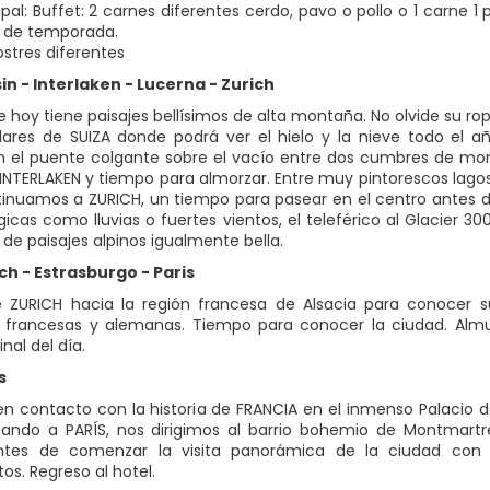
ipal: Buffet: 2 carnes diferentes cerdo, pavo o pollo o 1 carne 1
a de temporada.
ostres diferentes
sin - Interlaken - Lucerna - Zurich
e hoy tiene paisajes bellísimos de alta montaña. No olvide su ro
ares de SUIZA donde podrá ver el hielo y la nieve todo el añ
 el puente colgante sobre el vacío entre dos cumbres de montañ
INTERLAKEN y tiempo para almorzar. Entre muy pintorescos lago
tinuamos a ZURICH, un tiempo para pasear en el centro antes de
icas como lluvias o fuertes vientos, el teleférico al Glacier 3
 de paisajes alpinos igualmente bella.
ich - Estrasburgo - Paris
e ZURICH hacia la región francesa de Alsacia para conocer
s francesas y alemanas. Tiempo para conocer la ciudad. Almuer
inal del día.
s
n contacto con la historia de FRANCIA en el inmenso Palacio de V
esando a PARÍS, nos dirigimos al barrio bohemio de Montmartre
antes de comenzar la visita panorámica de la ciudad con 
. Regreso al hotel.