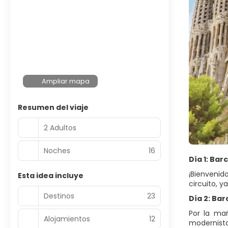
Ampliar mapa
Resumen del viaje
2 Adultos
Noches
16
Día 1: Bar
¡Bienvenid
Esta idea incluye
circuito, y
Destinos
23
Día 2: Ba
Por la mañ
Alojamientos
12
modernista