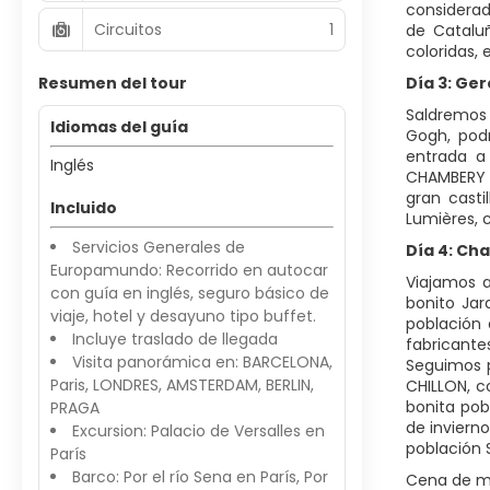
considerad
Circuitos
1
de Cataluñ
coloridas, 
Resumen del tour
Día 3: Ge
Saldremos 
Idiomas del guía
Gogh, pod
entrada a
Inglés
CHAMBERY ,
gran casti
Incluido
Lumières, 
Servicios Generales de
Día 4: Ch
Europamundo: Recorrido en autocar
Viajamos a
con guía en inglés, seguro básico de
bonito Jar
viaje, hotel y desayuno tipo buffet.
población
Incluye traslado de llegada
fabricante
Visita panorámica en: BARCELONA,
Seguimos p
Paris, LONDRES, AMSTERDAM, BERLIN,
CHILLON, c
bonita pob
PRAGA
de inviern
Excursion: Palacio de Versalles en
población 
París
Barco: Por el río Sena en París, Por
Cena de me