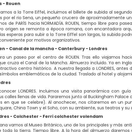
is - Rouen
damos a la Torre Eiffel, incluimos el billete de subida al segu
por el rio Sena, un pequeño crucero de aproximadamente una h
mos de PARÍS hacia NORMADÍA. ROUEN, tiempo libre para pasear 
o origen se remonta a época romana, con encantadora arquit
las esperas para subir a la Torre Eiffel son largas, la subida 
conveniente por motivos organizativos.
uen - Canal de la mancha - Canterbury - Londres
ra un paseo por el centro de ROUEN. Tras ello viajamos hac
e cruza el Canal de la Mancha. Almuerzo incluido. Ya en Inglat
ractivo centro histórico. A nuestra llegada a LONDRES, antes de
 símbolos emblemáticos de la ciudad. Traslado al hotel y alojam
ndres
nocer LONDRES. Incluimos una visita panorámica con guía lo
us calles llenas de vida. Pararemos junto al Buckingham Pala
as en que se celebre). Al anochecer, nos citaremos en un pu
Square, China Town y el Soho, con su ambiente, sus teatros y su 
ndres - Colchester - Ferri colchester volendam
ana vamos al Museo Británico, uno de los principales y más an
e toda la tierra. Tiempo libre. A la hora del almuerzo daremos