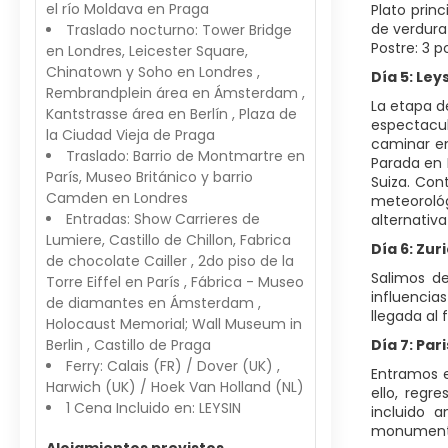
el río Moldava en Praga
Plato princ
de verdur
Traslado nocturno: Tower Bridge
Postre: 3 p
en Londres, Leicester Square,
Chinatown y Soho en Londres ,
Día 5: Ley
Rembrandplein área en Ámsterdam ,
La etapa d
Kantstrasse área en Berlín , Plaza de
espectacul
la Ciudad Vieja de Praga
caminar en
Traslado: Barrio de Montmartre en
Parada en 
París, Museo Británico y barrio
Suiza. Con
Camden en Londres
meteorológ
Entradas: Show Carrieres de
alternativa
Lumiere, Castillo de Chillon, Fabrica
Día 6: Zur
de chocolate Cailler , 2do piso de la
Salimos d
Torre Eiffel en París , Fábrica - Museo
influencia
de diamantes en Ámsterdam ,
llegada al f
Holocaust Memorial; Wall Museum in
Berlin , Castillo de Praga
Día 7: Pari
Ferry: Calais (FR) / Dover (UK) ,
Entramos e
Harwich (UK) / Hoek Van Holland (NL)
ello, regr
1 Cena Incluido en: LEYSIN
incluido 
monumentos