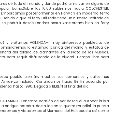
turas de todo el mundo y donde podrá almorzar en alguno de
ular barrio.Sobre las 16.00 saldremos hacia COLCHESTER,
r. Embarcamos posteriormente en Harwich en moderno ferry;
Debido a que el ferry utilizado tiene un número limitado de
y se podrá ir desde Londres hasta Amsterdam bien en ferry
d) y visitamos VOLENDAM, muy pintoresco pueblecito de
 combinaremos la estampa icónica del molino y estatua de
naria del tallado de diamantes en la Plaza de los Museos.
ntará para seguir disfrutando de la ciudad. Tiempo libre para
esco pueblo alemán, muchos sus comercios y calles nos
 Almuerzo incluido. Continuamos hacia Berlín pasando por
ntal hasta 1990. Llegada a BERLÍN al final del día.
 de ALEMANIA. Tenemos ocasión de ver desde el autocar la isla
, la antigua catedral destruida en la guerra mundial; la puerta
tendremos y visitaremos el Memorial del Holocausto así como