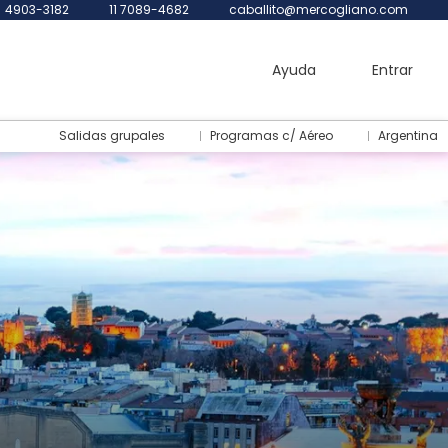
4903-3182
11 7089-4682
caballito@mercogliano.com
Ayuda
Entrar
Salidas grupales
Programas c/ Aéreo
Argentina