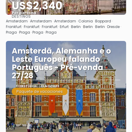
US$2,340
Por persona
DESTINOS
Ver
Amsterdam · Amsterdam · Amsterdam · Colonia · Boppard ·
Frankfurt · Frankfurt · Frankfurt · Erfurt · Berlin · Berlin · Berlin · Dresde ·
Praga · Praga · Praga · Praga
Amsterdã, Alemanha e o
Leste Europeu falando
Português - Pré-venda
27/28
11 DESTINOS
13 NOCHES
Paquete de vacaciones