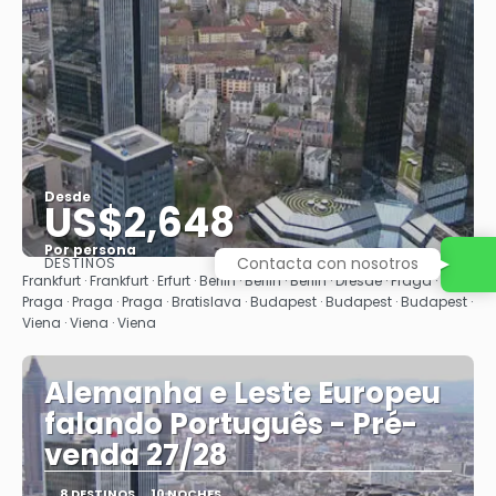
Desde
US$2,648
Por persona
Contacta con nosotros
DESTINOS
Ver
Frankfurt · Frankfurt · Erfurt · Berlin · Berlin · Berlin · Dresde · Praga ·
Praga · Praga · Praga · Bratislava · Budapest · Budapest · Budapest ·
Viena · Viena · Viena
Alemanha e Leste Europeu
falando Português - Pré-
venda 27/28
8 DESTINOS
10 NOCHES