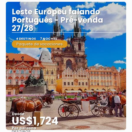
Leste Europeu falando
Português - Pré-venda
27/28
4 DESTINOS
7 NOCHES
Paquete de vacaciones
Desde
US$1,724
Por persona
DESTINOS