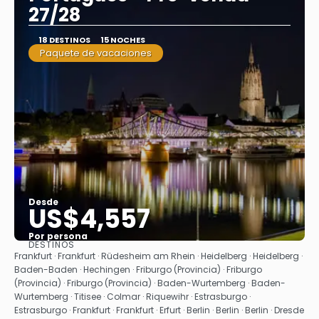
27/28
18 DESTINOS
15 NOCHES
Paquete de vacaciones
Desde
US$4,557
Por persona
DESTINOS
Ver
Frankfurt · Frankfurt · Rüdesheim am Rhein · Heidelberg · Heidelberg ·
Baden-Baden · Hechingen · Friburgo (Provincia) · Friburgo
(Provincia) · Friburgo (Provincia) · Baden-Wurtemberg · Baden-
Wurtemberg · Titisee · Colmar · Riquewihr · Estrasburgo ·
Estrasburgo · Frankfurt · Frankfurt · Erfurt · Berlin · Berlin · Berlin · Dresde