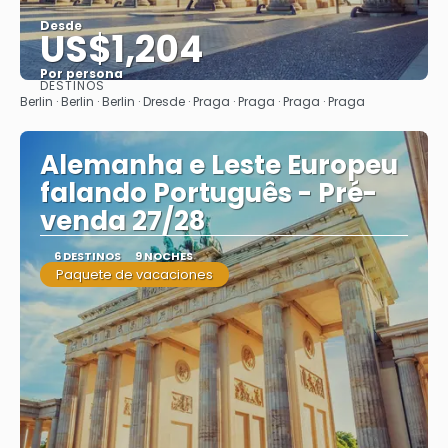
Desde
US$1,204
Por persona
DESTINOS
Ver
Berlin · Berlin · Berlin · Dresde · Praga · Praga · Praga · Praga
Alemanha e Leste Europeu
falando Português - Pré-
venda 27/28
6 DESTINOS
9 NOCHES
Paquete de vacaciones