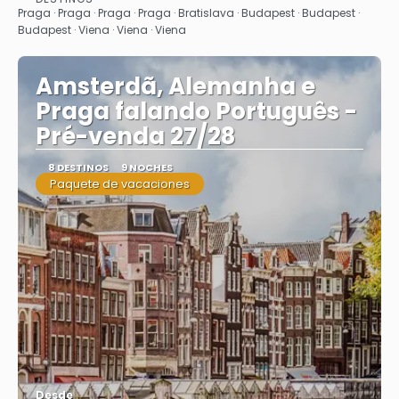
Ver
Praga · Praga · Praga · Praga · Bratislava · Budapest · Budapest ·
Budapest · Viena · Viena · Viena
Amsterdã, Alemanha e
Praga falando Português -
Pré-venda 27/28
8 DESTINOS
9 NOCHES
Paquete de vacaciones
Desde