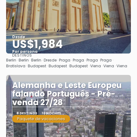
Desde
US$1,984
Por persona
DESTINOS
Ver
Berlin · Berlin · Berlin · Dresde · Praga · Praga · Praga · Praga ·
Bratislava · Budapest · Budapest · Budapest · Viena · Viena · Viena
Alemanha e Leste Europeu
falando Português - Pré-
venda 27/28
8 DESTINOS
10 NOCHES
Paquete de vacaciones