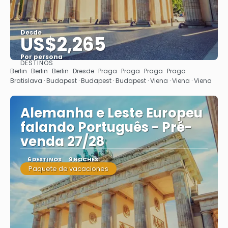
Desde
US$2,265
Por persona
DESTINOS
Ver
Berlin · Berlin · Berlin · Dresde · Praga · Praga · Praga · Praga ·
Bratislava · Budapest · Budapest · Budapest · Viena · Viena · Viena
Alemanha e Leste Europeu
falando Português - Pré-
venda 27/28
6 DESTINOS
9 NOCHES
Paquete de vacaciones