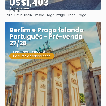
US$1,403
Por persona
DESTINOS
Ver
Berlin · Berlin · Berlin · Dresde · Praga · Praga · Praga · Praga
Berlim e Praga falando
Português - Pré-venda
27/28
3 DESTINOS
5 NOCHES
Paquete de vacaciones