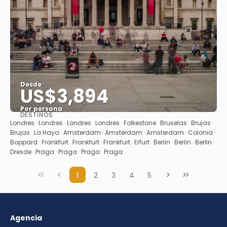
Desde
US$3,894
Por persona
DESTINOS
Ver
Londres · Londres · Londres · Londres · Folkestone · Bruselas · Brujas ·
Brujas · La Haya · Amsterdam · Amsterdam · Amsterdam · Colonia ·
Boppard · Frankfurt · Frankfurt · Frankfurt · Erfurt · Berlin · Berlin · Berlin ·
Dresde · Praga · Praga · Praga · Praga
1
2
3
4
5
Agencia