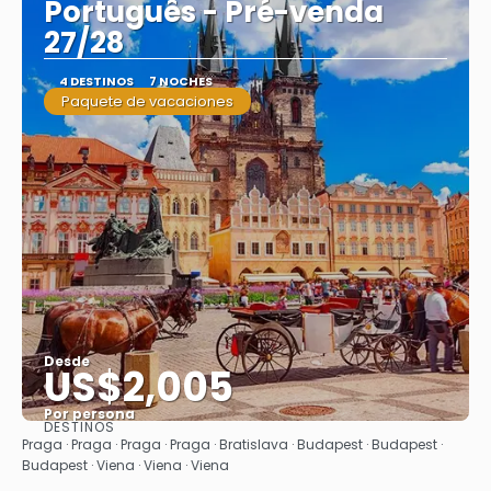
Português - Pré-venda
27/28
4 DESTINOS
7 NOCHES
Paquete de vacaciones
Desde
US$2,005
Por persona
DESTINOS
Ver
Praga · Praga · Praga · Praga · Bratislava · Budapest · Budapest ·
Budapest · Viena · Viena · Viena