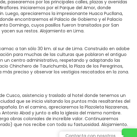
arde, pasearemos por las principales calles, plazas y avenidas
raflores. Iniciaremos por el Parque del Amor, donde
fin. Luego, apreciaremos la impresionante Huaca Pucllana,
 donde encontraremos el Palacio de Gobierno y el Palacio
nto Domingo, cuyos pasillos fueron transitados por San
 yacen sus restos. Alojamiento en Lima.
camac a tan sólo 30 km. al sur de Lima. Construido en adobe
rinación para muchas de las culturas que poblaron el antiguo
 en un centro administrativo, respetando y adaptando las
alacio Chinchero de Taurichumbi, la Plaza de los Peregrinos,
 más preciso y observar los vestigios rescatados en la zona.
 de Cusco, asistencia y traslado al hotel donde tenemos un
a ciudad que se inicia visitando los puntos más resaltantes del
 española. En el camino, apreciaremos la Plazoleta Nazarenas,
 Antonio Abad y junto a ella la iglesia del mismo nombre.
erga obras coloniales de increíble valor. Continuaremos
ado) que nos recibe con toda su fastuosidad. Alojamiento.
Contacta con nosotros