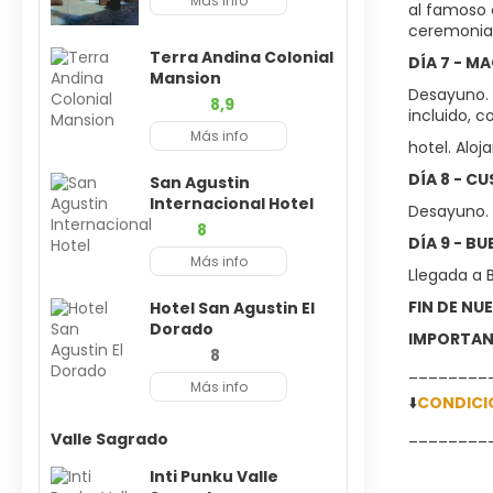
Más info
al famoso c
ceremonial
Terra Andina Colonial
DÍA 7 - M
Mansion
Desayuno. 
8,9
incluido, c
Más info
hotel. Alo
DÍA 8 - CU
San Agustin
Internacional Hotel
Desayuno. 
8
DÍA 9 - B
Más info
Llegada a 
FIN DE NU
Hotel San Agustin El
Dorado
IMPORTANT
8
________
Más info
⬇️
CONDICI
________
Valle Sagrado
Inti Punku Valle