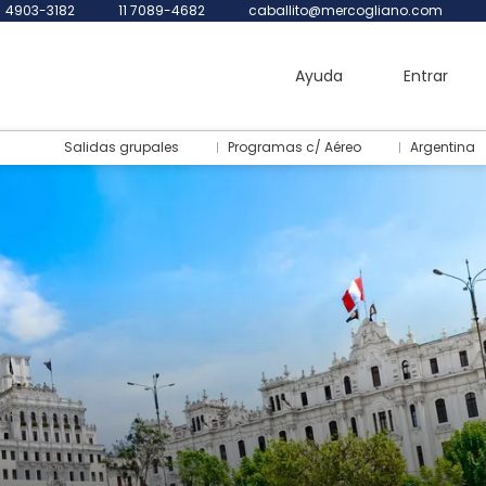
4903-3182
11 7089-4682
caballito@mercogliano.com
Ayuda
Entrar
Salidas grupales
Programas c/ Aéreo
Argentina