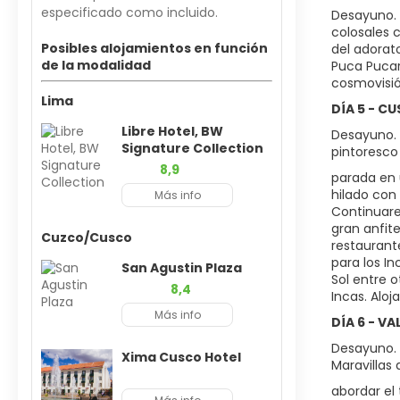
especificado como incluido.
Desayuno. 
colosales 
Posibles alojamientos en función
del adorat
de la modalidad
Puca Pucar
cosmovisió
Lima
DÍA 5 - C
Libre Hotel, BW
Desayuno. V
Signature Collection
pintoresco
8,9
parada en 
hilado con
Más info
Continuare
gran anfit
Cuzco/Cusco
restaurant
para los In
San Agustin Plaza
Sol entre o
8,4
Incas. Aloj
Más info
DÍA 6 - V
Desayuno. 
Xima Cusco Hotel
Maravillas
abordar el