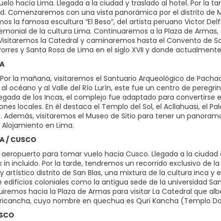
uelo hacia Lima. Llegada a la ciudad y traslado al hotel. Por la t
ad. Comenzaremos con una vista panorámica por el distrito de Mi
os la famosa escultura “El Beso”, del artista peruano Victor Del
emonial de la cultura Lima. Continuaremos a la Plaza de Armas,
 Visitaremos la Catedral y caminaremos hasta el Convento de Sa
Porres y Santa Rosa de Lima en el siglo XVII y donde actualmente
MA
Por la mañana, visitaremos el Santuario Arqueológico de Pacha
 al océano y al Valle del Río Lurín, este fue un centro de pereg
 llegada de los Incas, el complejo fue adaptado para convertirse
nes locales. En él destaca el Templo del Sol, el Acllahuasi, el P
s. Además, visitaremos el Museo de Sitio para tener un panorama
. Alojamiento en Lima.
MA / CUSCO
l aeropuerto para tomar vuelo hacia Cusco. Llegada a la ciudad
 in incluido. Por la tarde, tendremos un recorrido exclusivo de l
 artístico distrito de San Blas, una mixtura de la cultura inca y
 edificios coloniales como la antigua sede de la universidad San
uiremos hacia la Plaza de Armas para visitar La Catedral que alb
oricancha, cuyo nombre en quechua es Quri Kancha (Templo Dor
USCO