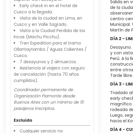
Salida en v
Early check in en el hotel de
de la ciud
Cusco a la llegada.
observarem
Visita de la ciudad en Lima, en
centro cer
Cusco y en Valle Sagrado.
Municipal.
Martín de 
Visita a la Ciudad Perdida de los
Incas (Machu Picchu).
DÍA 2 - LI
Tren Expedition para el tramo
Desayuno. 
Ollantaytambo / Aguas Calientes /
y con vista
Cusco.
Perú. A la
7 desayunos y 2 almuerzos.
construccio
Asistencia al viajero con seguro
entre otro
de cancelación (hasta 70 años
Tarde libre
cumplidos).
DÍA 3 - LI
Coordinador permanente de
Traslado a
Organización Piamonte desde
early check
Buenos Aires con un mínimo de 15
magnífico y
pasajeros inscriptos.
rodeada de
Luego, seg
Excluido
hacia el K
DÍA 4 - C
Cualquier servicio no