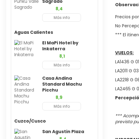
Sagrado
Observac
8,4
Precios po
Más info
No Percepc
Aguas Calientes
*** El itin
El MaPi Hotel by
Inkaterra
VUELOS:
8,1
LA1436 G 0
Más info
LA2011 G 0
Casa Andina
LA2218 G 0
Standard Machu
LA2465 G 0
Picchu
8,9
Percepció
Más info
*** Acompañ
Cuzco/Cusco
prevista p
San Agustin Plaza