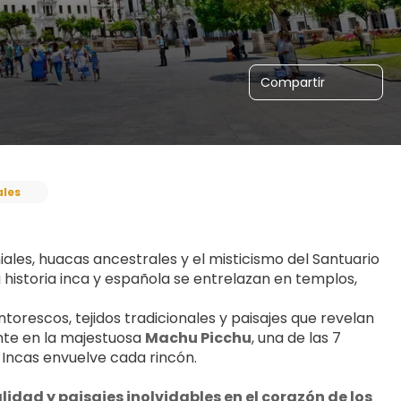
Compartir
ales
iales, huacas ancestrales y el misticismo del Santuario 
a historia inca y española se entrelazan en templos, 
ntorescos, tejidos tradicionales y paisajes que revelan 
ante en la majestuosa 
Machu Picchu
, una de las 7 
 Incas envuelve cada rincón.
idad y paisajes inolvidables en el corazón de los 