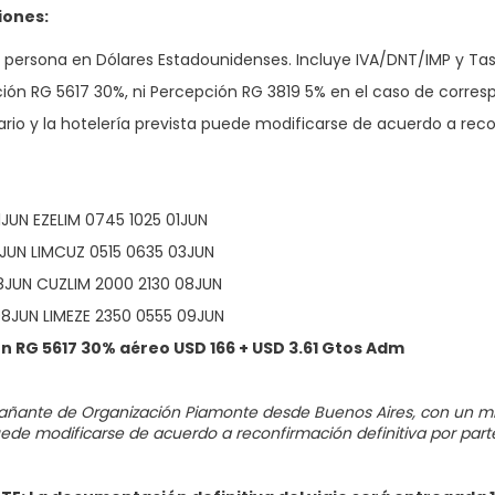
iones:
r persona en Dólares Estadounidenses. Incluye IVA/DNT/IMP y Tas
ión RG 5617 30%, ni Percepción RG 3819 5% en el caso de corres
erario y la hotelería prevista puede modificarse de acuerdo a rec
1JUN EZELIM 0745 1025 01JUN
3JUN LIMCUZ 0515 0635 03JUN
8JUN CUZLIM 2000 2130 08JUN
8JUN LIMEZE 2350 0555 09JUN
n RG 5617 30% aéreo USD 166 + USD 3.61 Gtos Adm
ante de Organización Piamonte desde Buenos Aires, con un mínimo 
uede modificarse de acuerdo a reconfirmación definitiva por part