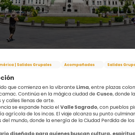
mérica | Salidas Grupales
Acompañadas
Salidas Grup
pción
ido que comienza en la vibrante 
Lima
, entre plazas colon
amac. Continúa en la mágica ciudad de 
Cusco
, donde l
 y calles llenas de arte.
encia se expande hacia el 
Valle Sagrado
, con pueblos pi
ía agrícola de los incas. El viaje alcanza su punto culmin
s del mundo, donde la energía de la Ciudad Perdida de los
ario diseñado para quienes buscan cultura, espiritual