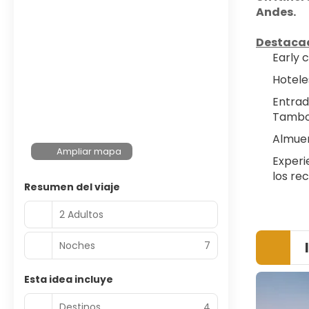
Andes.
Destaca
Early 
Hotele
Entrad
Tambom
Almuer
Ampliar mapa
Experi
los re
Resumen del viaje
2 Adultos
Noches
7
Esta idea incluye
Destinos
4