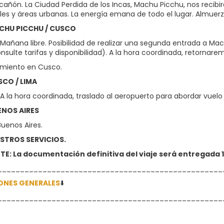
añón. La Ciudad Perdida de los Incas, Machu Picchu, nos recibirá
es y áreas urbanas. La energía emana de todo el lugar. Almuerzo
ACHU PICCHU / CUSCO
Mañana libre. Posibilidad de realizar una segunda entrada a 
onsulte tarifas y disponibilidad). A la hora coordinada, retornar
jamiento en Cusco.
SCO / LIMA
A la hora coordinada, traslado al aeropuerto para abordar vuelo 
UENOS AIRES
Buenos Aires.
ESTROS SERVICIOS.
E: La documentación definitiva del viaje será entregada 10
__________________________________________________
ONES GENERALES
⬇️
__________________________________________________