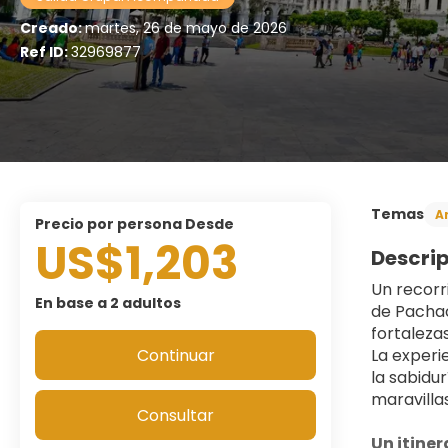
Creado:
martes, 26 de mayo de 2026
Ref ID:
32969877
Temas
A
precio por persona Desde
US$1,203
Descri
Un recorr
En base a 2 adultos
de Pachac
fortalezas
Continuar
La experi
la sabidur
maravilla
Consultar
Un itiner