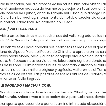
Por la mañana, nos alejaremos de las multitudes para visitar 
construcciones rodeada de hermosos paisajes en total comunió
orio Incaico de Qenqo, antiguo templo del Puma que alberga un a
á y a Tambomachay, monumento de notable excelencia arquitec
n andina. Tarde libre. Alojamiento en Cusco.
USCO / VALLE SAGRADO
isitaremos los sitios más resaltantes del Valle Sagrado de los I
 del Valle Sagrado. Este pueblo también es famoso por sus muj
un centro textil para apreciar sus hermosos tejidos y en el que 
 lana de Alpaca. Ya en el Pueblo de Chinchero apreciaremos su co
mos hacia Moray, bello y curioso complejo arqueológico Inca 
eatro. En épocas Incas servía como laboratorio agrícola donde 
es de la zona. Culminaremos nuestro recorrido visitando el fa
cas como centro militar, religioso y agrícola. Visitaremos el Tem
tros sitios de interés. Las postales desde las alturas de Ollant
amiento en Valle Sagrado.
ALLE SAGRADO / MACHU PICCHU
Nos dirigiremos hacia la estación de tren de Ollantaytambo, de
 del Mundo. Arribaremos a la estación de Aguas Calientes, donde 
 transporte que ascenderá por un camino intrincado obsequián