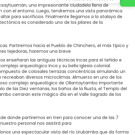
Sacsayhuamán, una impresionante ciudadela llena de
n con el entorno. Luego, tendremos una vista panorámica
ltar para sacrificios. Finalmente llegamos a la atalaya de
tónica es considerado uno de los pilares de la
ncas. Partiremos hacia el Pueblo de Chinchero, el más típico y
eres tejedoras, haremos una breve
nos enseñaran las antiguas técnicas Incas para el teñido e
mplejo arqueológico Inca y su bella Iglesia colonial.
compuesto de colosales terrazas concéntricas simulando un
se recreaban diversos microclimas. Almuerzo en uno de los
buloso complejo arqueológico de Ollantaytambo importante
plo de las Diez ventanas, los baños de la Ñusta, el Templo del
aytambo cerraran este mágico día en el Valle Sagrado de los
sde donde partiremos en tren para conocer una de las 7
nuestro personal nos asistirá para
donos una espectacular vista del río Urubamba que da forma